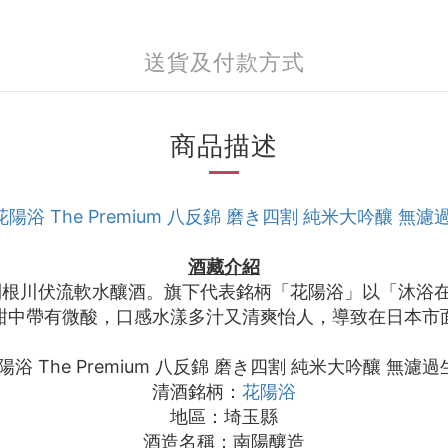
送貨及付款方式
商品描述
花陽浴 The Premium 八反錦 磨き四割 純米大吟釀 無濾過
酒藏介紹
用利根川伏流軟水釀酒。旗下代表銘柄「花陽浴」以「沐浴
甜中帶有微酸，口感水漾多汁又清爽怡人，導致在日本市
 The Premium 八反錦 磨き四割 純米大吟釀 無濾過生
清酒銘柄：
花陽浴
地區：埼玉縣
酒造名稱：南陽釀造