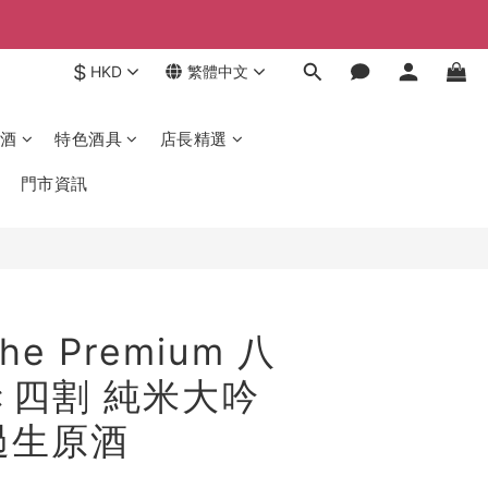
$
HKD
繁體中文
酒
特色酒具
店長精選
門市資訊
e Premium 八
き四割 純米大吟
過生原酒