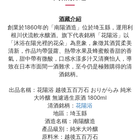
酒藏介紹
創業於1860年的「南陽酒造」位於埼玉縣，運用利
根川伏流軟水釀酒。旗下代表銘柄「花陽浴」以
「沐浴在陽光裡的花朵」為意象，象徵其酒質柔美
清新，作品均帶菠蘿、熱帶水果及蜂蜜般香甜的香
氣，甜中帶有微酸，口感水漾多汁又清爽怡人，導
致在日本市面間一酒難求，至今仍是極難購得的清
酒銘柄。
出品名稱：花陽浴 越後五百万石 おりがらみ 純米
大吟釀 無濾過生原酒 1800ml
清酒銘柄：
花陽浴
地區：埼玉縣
酒造名稱：南陽釀造
產品級別：純米大吟釀
原料米：越後五百万石