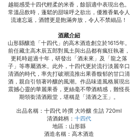
越能感受十四代輕柔的米香，餘韻適中表現出色。
常溫品飲時，蓬鬆的甜味呼之欲出，優雅香氣令人
流連忘返，酒體更是飽滿奔放，令人不禁細品！
酒藏介紹
山形縣釀造「十四代」的高木酒造創立於1615年。
前任藏主高木辰五郎對風土與出品都有瘋狂執著，
更耗時超過十年，研發出「酒未來」及「龍之落
子」等專屬酒米。此外，十四代更於流行淡麗辛口
清酒的時代，率先打破潮流推出果香馥郁的甘口清
酒，親自引領著吟釀的風潮。作品味道風格展現出
震撼心靈的華麗果香，更絲毫不帶酒精感，難怪長
期領銜清酒殿堂，堪稱是「清酒之王」。
出品名稱：十四代 吟撰 大吟釀 生詰 720ml
清酒銘柄：
十四代
地區：山形縣
酒造名稱：高木酒造