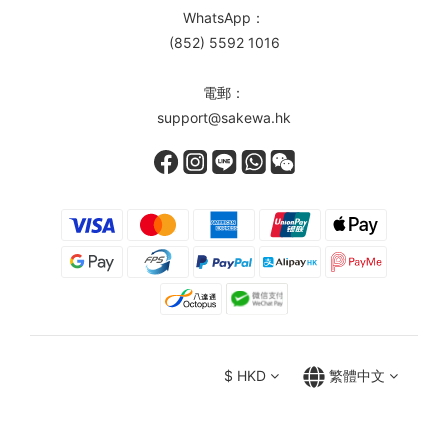
WhatsApp：
(852) 5592 1016
電郵：
support@sakewa.hk
$
HKD
繁體中文