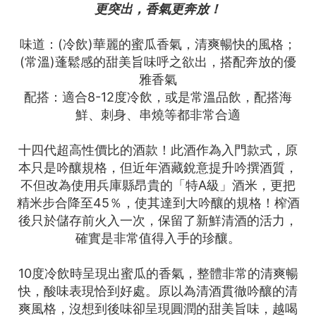
更突出，香氣更奔放！
味道：(冷飲)華麗的蜜瓜香氣，清爽暢快的風格；
(常溫)蓬鬆感的甜美旨味呼之欲出，搭配奔放的優
雅香氣
配搭：適合8-12度冷飲，或是常溫品飲，配搭海
鮮、刺身、串燒等都非常合適
十四代超高性價比的酒款！此酒作為入門款式，原
本只是吟釀規格，但近年酒藏銳意提升吟撰酒質，
不但改為使用兵庫縣昂貴的「特A級」酒米，更把
精米步合降至45％，使其達到大吟釀的規格！榨酒
後只於儲存前火入一次，保留了新鮮清酒的活力，
確實是非常值得入手的珍釀。
10度冷飲時呈現出蜜瓜的香氣，整體非常的清爽暢
快，酸味表現恰到好處。原以為清酒貫徹吟釀的清
爽風格，沒想到後味卻呈現圓潤的甜美旨味，越喝