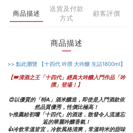
送貨及付款
商品描述
顧客評價
方式
商品描述
>> 點此瀏覽 【十四代 吟撰 大吟釀 生詰1800ml】
【👑清酒之王「十四代」經典大吟釀入門作品「吟
撰」登場！】
😍以優質的「特A」酒米釀造，即使是入門酒款依
然品質優秀，性價比極高！
✨推薦給初嚐「十四代」的酒迷，散發令人流連忘
返的華麗吟釀香氣！
👍冷飲常溫皆宜，冷飲風格清爽，常溫時米的甜味