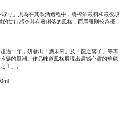
「中取り」則為在其製酒過程中，將榨酒最初和最後段
微的甘口感令其有著俐落的風格，而尾段則較為優
時超過十年，研發出「酒未來」及「龍之落子」等專
著吟釀的風潮。作品味道風格展現出震撼心靈的華麗
酒之王」。
0ml