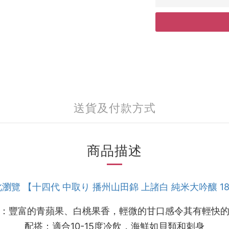
送貨及付款方式
商品描述
此瀏覽 【十四代 中取り 播州山田錦 上諸白 純米大吟釀 18
：豐富的青蘋果、白桃果香，輕微的甘口感令其有輕快
配搭：適合10-15度冷飲，海鮮如貝類和刺身