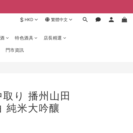
$
HKD
繁體中文
酒
特色酒具
店長精選
門市資訊
中取り 播州山田
白 純米大吟釀