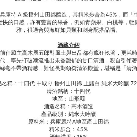
兵庫特 A 級播州山田錦釀造，其精米步合為45%，而
輕快的口感，亦有豐富的果香，例如青蘋果、白桃等，輕
雅，很適合與海鮮如貝類和刺身配搭品嚐。
酒藏介紹
年。前任藏主高木辰五郎對風土與出品都有瘋狂執著，更耗
代，率先打破潮流推出果香馥郁的甘口清酒，親自引領
絲毫不帶酒精感，難怪長期領銜清酒殿堂，堪稱是「清
名稱：十四代 中取り 播州山田錦 上諸白 純米大吟釀 72
清酒銘柄：十四代
地區：山形縣
酒造名稱：高木酒造
產品級別：純米大吟釀
原料米：兵庫縣特A地區產山田錦
精米步合：45%
酒精濃度：15%