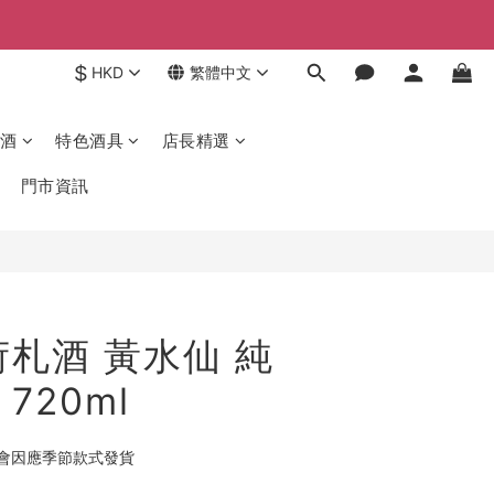
$
HKD
繁體中文
酒
特色酒具
店長精選
門市資訊
荷札酒 黃水仙 純
720ml
會因應季節款式發貨