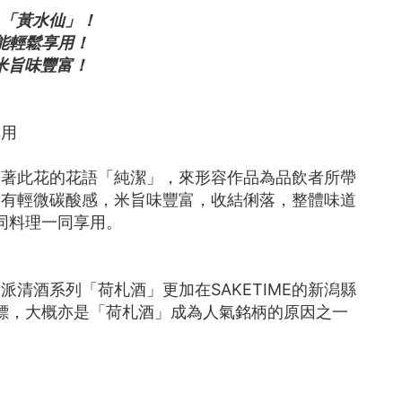
 「黃水仙」！
能輕鬆享用！
米旨味豐富！
享用
藉著此花的花語「純潔」，來形容作品為品飲者所帶
帶有輕微碳酸感，米旨味豐富，收結俐落，整體味道
同料理一同享用。
清酒系列「荷札酒」更加在SAKETIME的新潟縣
標，大概亦是「荷札酒」成為人氣銘柄的原因之一