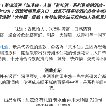
款！新潟清酒「加茂錦」人氣「荷札酒」系列最暢銷酒款 -
只有13%！酒體滑順且易入口，就算不擅長清酒的品飲者都
度達到「大吟釀」級數！散發如黃水仙花般的怡人香氣且
味道：香氣怡人，米旨味豐富，口感清爽
搭：適合冷飲配搭海鮮、刺身、天婦羅、或壽司等一同
荷札酒
」最具代表性的酒款，命名為「黃水仙」是因為想
釀造原料，開瓶散發出芬芳如水仙花的優雅花香，入口
清爽。十分適合冷飲配搭海鮮、刺身、或炸物、燒肉等不
酒藏介紹
有過百年深厚歷史，由酒造的田中悠一先生所研製定新派
氣的甜潤感，使酒成為喝不膩的百搭餐中酒」是系列的目
吧。
出品名稱：加茂錦 荷札酒 黃水仙 純米大吟釀 720ml
清酒銘柄：加茂錦