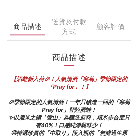
送貨及付款
商品描述
顧客評價
方式
商品描述
【酒蛙新入荷🎉！人氣清酒「寒菊」季節限定的
「Pray for」！】
🎉季節限定的人氣清酒！一年只釀造一回的「寒菊
Pray for」登陸酒蛙！
✨以酒米之鑽「愛山」為釀造原料，精米步合度只
有40%！口感純淨雜味少！
🤩特選珍貴的「中取り」段入瓶的「無濾過生原