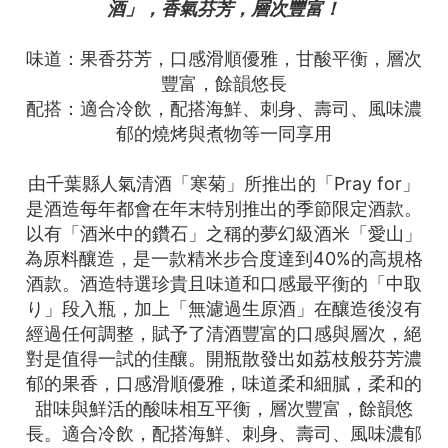
酒」，香氣芬芳，層次豐富！
味道：果香芬芳，口感滑順優雅，甘酸平衡，層次
豐富，餘韻悠長
配搭：適合冷飲，配搭海鮮、刺身、壽司、風味濃
郁的燒烤與煮物等一同享用
由千葉縣人氣清酒「寒菊」所推出的「Pray for」
是酒造每年都會在年末特別推出的季節限定酒款。
以有「酒米中的鑽石」之稱的夢幻級酒米「愛山」
為原料釀造，是一款精米步合度達到40%的高規格
酒款。酒造特選珍貴且味道和口感最平衡的「中取
り」段入瓶，加上「無濾過生原酒」在釀造後沒有
經過任何調整，賦予了清酒豐富的口感與層次，絕
對是值得一試的佳釀。開瓶散發出如荔枝般芬芳濃
郁的果香，口感滑順優雅，味道柔和細膩，柔和的
甜味與鮮活的酸味相互平衡，層次豐富，餘韻悠
長。適合冷飲，配搭海鮮、刺身、壽司、風味濃郁