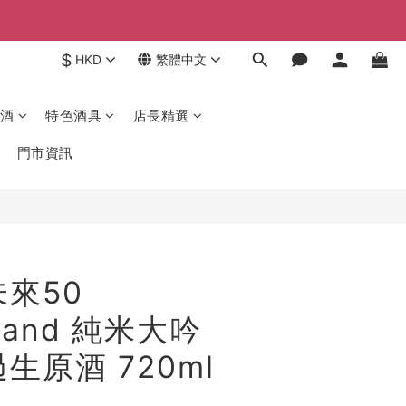
$
HKD
繁體中文
酒
特色酒具
店長精選
門市資訊
未來50
rland 純米大吟
生原酒 720ml