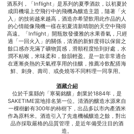
酒系列，「Inflight」是系列的夏季酒款，以初夏於
成田機場上空飛行中的飛機為釀造主題，隨著「火
入」的技術越來越高，酒造亦希望飲用此作品的人
的心情能像飛機一樣在初夏清新晴朗的天空中飛得
高遠。「Inflight」開瓶散發優雅的水果香氣，只經
過「一回火入」的關係，清酒的新鮮度得以保留之
餘口感亦充滿了礦物質感，滑順程度恰到好處，水
潤不粘喉，米味柔和，餘韻輕盈。是一款非常適合
在逐漸炎熱的天氣裡享用的佳釀，推薦冷飲配搭海
鮮、刺身、壽司、或灸燒等不同料理一同享用。
酒藏介紹
位於千葉縣的「寒菊銘釀」創業於1884年，是
SAKETIME當地排名第一位。清酒的釀造水源來自
一棵樹齡有300年的柿樹下，出品多以市內產酒米
作為原料米。酒造引入了先進機械釀造之餘，對出
品亦採取嚴格的品質管理，是近年備受注目的酒
造。