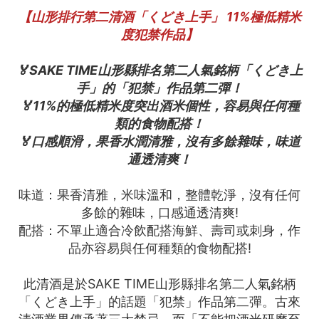
【山形排行第二清酒「くどき上手」 11%極低精米
度犯禁作品】
🏅SAKE TIME山形縣排名第二人氣銘柄「くどき上
手」的「犯禁」作品第二彈！
🏅11%的極低精米度突出酒米個性，容易與任何種
類的食物配搭！
🏅口感順滑，果香水潤清雅，沒有多餘雜味，味道
通透清爽！
味道：果香清雅，米味溫和，整體乾淨，沒有任何
多餘的雜味，口感通透清爽!
配搭：不單止適合冷飲配搭海鮮、壽司或刺身，作
品亦容易與任何種類的食物配搭!
此清酒是於SAKE TIME山形縣排名第二人氣銘柄
「くどき上手」的話題「犯禁」作品第二彈。古來