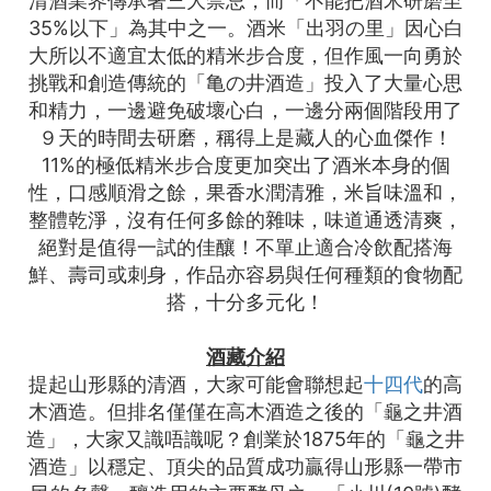
清酒業界傳承著三大禁忌，而「不能把酒米研磨至
35%以下」為其中之一。酒米「出羽の里」因心白
大所以不適宜太低的精米步合度，但作風一向勇於
挑戰和創造傳統的「亀の井酒造」投入了大量心思
和精力，一邊避免破壞心白，一邊分兩個階段用了
９天的時間去研磨，稱得上是藏人的心血傑作！
11%的極低精米步合度更加突出了酒米本身的個
性，口感順滑之餘，果香水潤清雅，米旨味溫和，
整體乾淨，沒有任何多餘的雜味，味道通透清爽，
絕對是值得一試的佳釀！不單止適合冷飲配搭海
鮮、壽司或刺身，作品亦容易與任何種類的食物配
搭，十分多元化！
酒藏介紹
提起山形縣的清酒，大家可能會聯想起
十四代
的高
木酒造。但排名僅僅在高木酒造之後的「龜之井酒
造」，大家又識唔識呢？創業於1875年的「龜之井
酒造」以穩定、頂尖的品質成功贏得山形縣一帶市