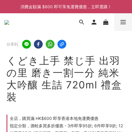
消費金額滿 $600 即可享免運費優惠，立即選購！
消費金額滿 $600 即可享免運費優惠，立即選購！
消費金額滿 $600 即可享免運費優惠，立即選購！
分享到
くどき上手 禁じ手 出羽
の里 磨き一割一分 純米
大吟釀 生詰 720ml 禮盒
裝
全店，購買滿 HK$600 即享香港本地免運費優惠
指定分類，酒蛙多買多折優惠 - 3件即享95折; 6件即享9折; 12