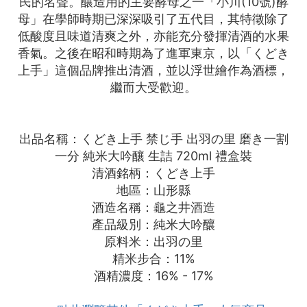
民的名聲。釀造用的主要酵母之一「小川(10號)酵
母」在學師時期已深深吸引了五代目，其特徵除了
低酸度且味道清爽之外，亦能充分發揮清酒的水果
香氣。之後在昭和時期為了進軍東京，以「くどき
上手」這個品牌推出清酒，並以浮世繪作為酒標，
繼而大受歡迎。
出品名稱：くどき上手 禁じ手 出羽の里 磨き一割
一分 純米大吟釀 生詰 720ml 禮盒裝
清酒銘柄：くどき上手
地區：山形縣
酒造名稱：龜之井酒造
產品級別：純米大吟釀
原料米：出羽の里
精米步合：11%
酒精濃度：16% - 17%