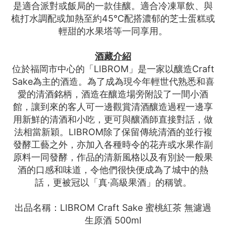
是適合派對或飯局的一款佳釀。適合冷凍單飲、與
梳打水調配或加熱至約45℃配搭濃郁的芝士蛋糕或
輕甜的水果塔等一同享用。
酒藏介紹
位於福岡市中心的「LIBROM」是一家以釀造Craft
Sake為主的酒造。為了成為現今年輕世代熟悉和喜
愛的清酒銘柄，酒造在釀造場旁附設了一間小酒
館，讓到來的客人可一邊觀賞清酒釀造過程一邊享
用新鮮的清酒和小吃，更可與釀酒師直接對話，做
法相當新穎。LIBROM除了保留傳統清酒的並行複
發酵工藝之外，亦加入各種時令的花卉或水果作副
原料一同發酵，作品的清新風格以及有別於一般果
酒的口感和味道，令他們很快便成為了城中的熱
話，更被冠以「真·高級果酒」的稱號。
出品名稱：LIBROM Craft Sake 蜜桃紅茶 無濾過
生原酒 500ml