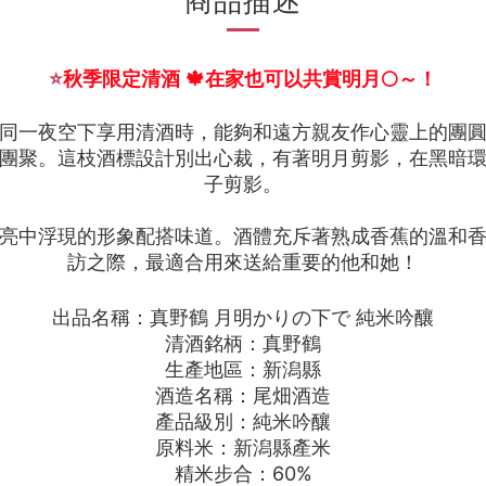
商品描述
⭐
秋季限定清酒 🍁在家也可以共賞明月🌕～！
同一夜空下享用清酒時，能夠和遠方親友作心靈上的團
團聚。這枝酒標設計別出心裁，有著明月剪影，在黑暗
子剪影。
亮中浮現的形象配搭味道。酒體充斥著熟成香蕉的溫和
訪之際，最適合用來送給重要的他和她！
出品名稱：真野鶴 月明かりの下で 純米吟釀
清酒銘柄：
真野鶴
生產地區：新潟縣
酒造名稱：尾畑酒造
產品級別：
純米吟釀
原料米：新潟縣產米
精米步合：60%