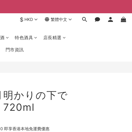
$
HKD
繁體中文
酒
特色酒具
店長精選
門市資訊
月明かりの下で
720ml
00 即享香港本地免運費優惠