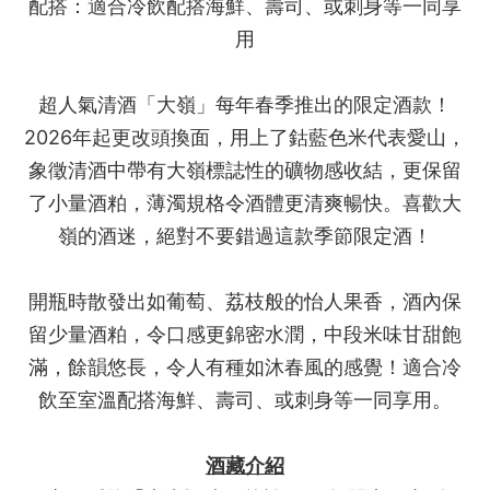
配搭：適合冷飲配搭海鮮、壽司、或刺身等一同享
用
超人氣清酒「大嶺」每年春季推出的限定酒款！
2026年起更改頭換面，用上了鈷藍色米代表愛山，
象徵清酒中帶有大嶺標誌性的礦物感收結，更保留
了小量酒粕，薄濁規格令酒體更清爽暢快。喜歡大
嶺的酒迷，絕對不要錯過這款季節限定酒！
開瓶時散發出如葡萄、荔枝般的怡人果香，酒內保
留少量酒粕，令口感更錦密水潤，中段米味甘甜飽
滿，餘韻悠長，令人有種如沐春風的感覺！適合冷
飲至室溫配搭海鮮、壽司、或刺身等一同享用。
酒藏介紹