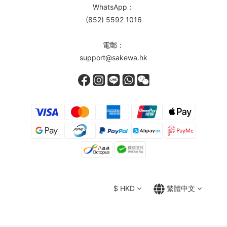
WhatsApp：
(852) 5592 1016
電郵：
support@sakewa.hk
$
HKD
繁體中文