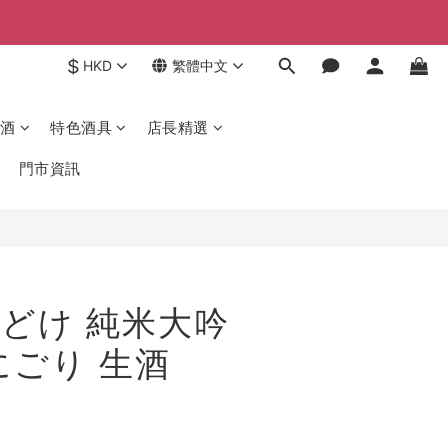
$
HKD
繁體中文
酒
特色酒具
店長精選
門市資訊
どけ 純米大吟
にごり 生酒