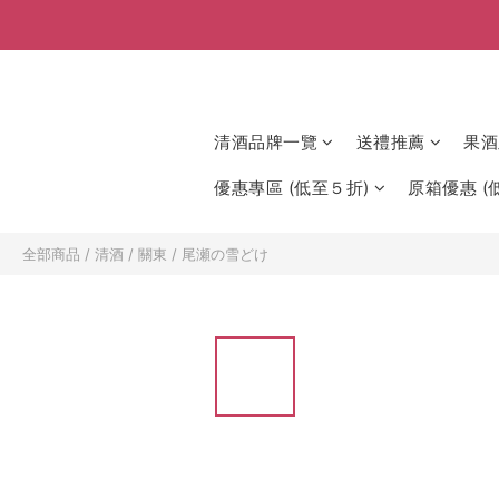
清酒品牌一覽
送禮推薦
果酒
優惠專區 (低至５折)
原箱優惠 (低
全部商品
/
清酒
/
關東
/
尾瀬の雪どけ