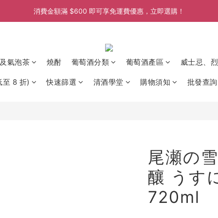
消費金額滿 $600 即可享免運費優惠，立即選購！
消費金額滿 $600 即可享免運費優惠，立即選購！
消費金額滿 $600 即可享免運費優惠，立即選購！
消費金額滿 $600 即可享免運費優惠，立即選購！
及氣泡茶
燒酎
葡萄酒分類
葡萄酒產區
威士忌、烈
至 8 折)
快速篩選
清酒學堂
購物須知
批發查詢
尾瀬の雪
釀 うす
720ml