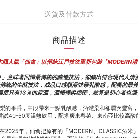
送貨及付款方式
商品描述
栃木縣人氣「仙禽」以傳統江戶技法重新包裝「MODERN
り」意味著回歸最傳統的釀造技法，卻釀出符合現代人清酒
用傳統的生酛技法，成品口感順滑並帶乳酸感，配餐的最
精濃度只有13％的原酒，酒體輕柔綿密，就算是初心者也
梨的果香，中段帶來一點乳酸感，酒體柔和卻層次豐富
可嘗試40-50度溫熱飲用，配搭廣東粵菜、東南亞比較高
2025年，仙禽把原有的「MODERN、CLASSIC