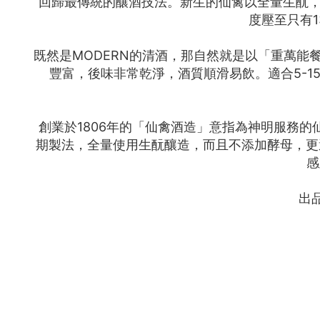
回歸最傳統的釀酒技法。新生的仙禽以全量生酛，
度壓至只有
既然是MODERN的清酒，那自然就是以「重萬
豐富，後味非常乾淨，酒質順滑易飲。適合5-1
創業於1806年的「仙禽酒造」意指為神明服務
期製法，全量使用生酛釀造，而且不添加酵母，更選
感
出品