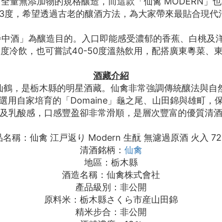
全量無添加物的規格釀造，而這款「仙禽 MODERN」
13度，希望透過古老的釀酒方法，為大家帶來最貼合現代
能餐中酒」為釀造目的。入口即能感受濃郁的香蕉、白桃及
5度冷飲，也可嘗試40-50度溫熱飲用，配搭廣東粵菜
酒藏介紹
的仙鶴，是栃木縣的明星酒藏。仙禽非常強調傳統釀法與自然
用自家培育的「Domaine」龜之尾、山田錦與雄町
及乳酸感，口感豐盈卻非常滑順，是層次豐富的優質清
名稱：仙禽 江戸返り Modern 生酛 無濾過原酒 火入 72
清酒銘柄：
仙禽
地區：栃木縣
酒造名稱：仙禽株式會社
產品級別：非公開
原料米：栃木縣さくら市産山田錦
精米步合：非公開