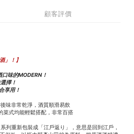
顧客評價
清酒」！】
口味的MODERN！
佳選擇！
適合享用！
，後味非常乾淨，酒質順滑易飲
酸的菜式均能輕鬆搭配，非常百搭
酒米」系列重新包裝成「江戶返り」，意思是回到江戶，