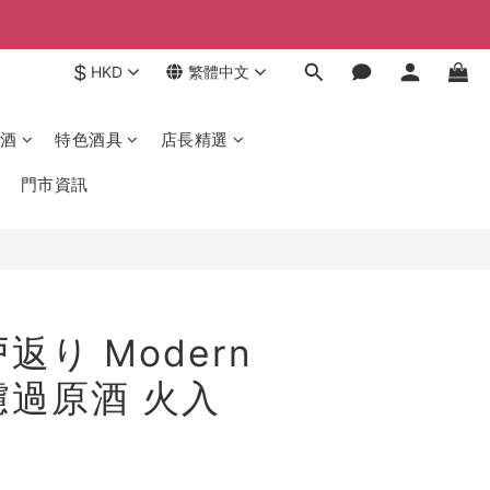
$
HKD
繁體中文
酒
特色酒具
店長精選
門市資訊
返り Modern
濾過原酒 火入