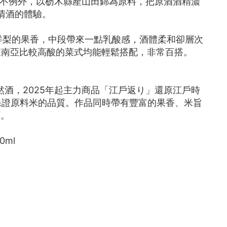
也不例外，以枥木縣產山田錦為原料，把原酒酒精濃
清酒的體驗。
洋梨的果香，中段帶來一點乳酸感，酒體柔和卻層次
、東南亞比較高酸的菜式均能輕鬆搭配，非常百搭。
酒，2025年起主力商品「江戶返り」還原江戶時
，保證原料米的品質。作品同時帶有豐富的果香、米旨
酒。
0ml