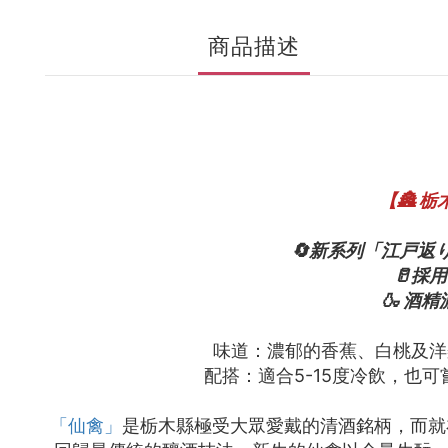
商品描述
【🏯 
🔄新系列「江戸返
🥛採
🍶 酒
味道：濃郁的香蕉、白桃及洋
配搭：適合5-15度冷飲，也
「仙禽」
是栃木縣極受大眾愛戴的清酒銘柄，而就在