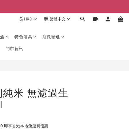
$
HKD
繁體中文
酒
特色酒具
店長精選
門市資訊
別純米 無濾過生
l
00 即享香港本地免運費優惠