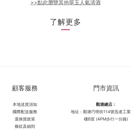
>>點此瀏覽其他翠玉人氣清酒
了解更多
顧客服務
門市資訊
本地送貨須知
觀塘總店：
國際配送服務
地址：觀塘巧明街114號迅達工業
退換貨政策
樓B室 (APM步行一分鐘)
條款及細則