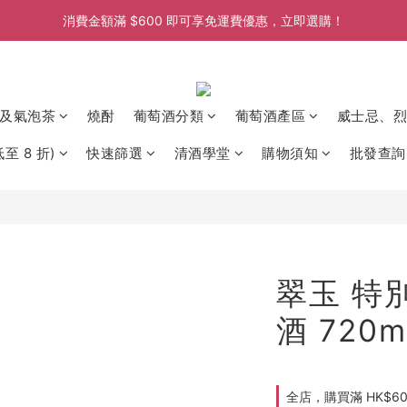
消費金額滿 $600 即可享免運費優惠，立即選購！
消費金額滿 $600 即可享免運費優惠，立即選購！
消費金額滿 $600 即可享免運費優惠，立即選購！
及氣泡茶
燒酎
葡萄酒分類
葡萄酒產區
威士忌、烈
至 8 折)
快速篩選
清酒學堂
購物須知
批發查詢
翠玉 特
酒 720m
全店，購買滿 HK$6