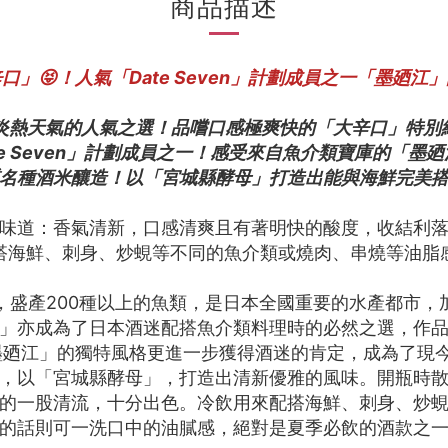
商品描述
」😝！人氣「Date Seven」計劃成員之一「墨廼江
抗炎熱天氣的人氣之選！品嚐口感極爽快的「大辛口」特別
te Seven」計劃成員之一！感受來自魚介類寶庫的「墨
質名種酒米釀造！以「宮城縣酵母」打造出能與海鮮完美
味道：香氣清新，口感清爽且有著明快的酸度，收結利
搭海鮮、刺身、炒蜆等不同的魚介類或燒肉、串燒等油脂
，盛產200種以上的魚類，是日本全國重要的水產都市，
」亦成為了日本酒迷配搭魚介類料理時的必然之選，作
後，「墨廼江」的獨特風格更進一步獲得酒迷的肯定，成為了
，以「宮城縣酵母」，打造出清新優雅的風味。開瓶時
的一股清流，十分出色。冷飲用來配搭海鮮、刺身、炒
的話則可一洗口中的油膩感，絕對是夏季必飲的酒款之