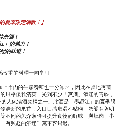
」的夏季限定酒款！】
純米酒！
廼江」的魅力！
搭配的味道！
落
感較重的料理一同享用
加上市內的生蠔養殖也十分知名，因此在當地有著
品的風格優雅清爽，受到不少「爽酒」酒迷的青睞，
現今的人氣清酒銘柄之一。此酒是「墨廼江」的夏季限
散發清新的果香，入口口感順滑不粘喉，餘韻有著明
蜆等不同的魚介類時可提升食物的鮮味，與燒肉、串
一，有興趣的酒迷千萬不容錯過。