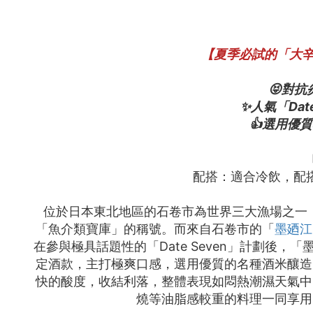
【夏季必試的「大辛口
😝對
✨人氣「Da
👍選用優
配搭：適合冷飲，配
位於日本東北地區的石卷市為世界三大漁場之一
「魚介類寶庫」的稱號。而來自石卷市的「
墨廼江
在參與極具話題性的「Date Seven」計劃
定酒款，主打極爽口感，選用優質的名種酒米釀造
快的酸度，收結利落，整體表現如悶熱潮濕天氣中
燒等油脂感較重的料理一同享用