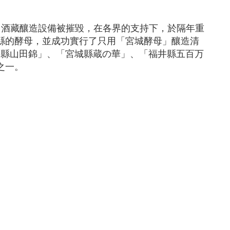
，酒藏釀造設備被摧毀，在各界的支持下，於隔年重
縣的酵母，並成功實行了只用「宮城酵母」釀造清
庫縣山田錦」、「宮城縣蔵の華」、「福井縣五百万
之一。