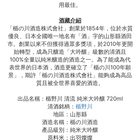
用最佳。
酒藏介紹
「楯の川酒造株式會社」創業於1854年，位於水質
優良、日本全國唯一地名有「酒」字的山形縣酒田
市。創業以來不但獲得過眾多獎項，於2010年更開
始轉型，成為只釀造「大吟釀」級數的清酒且
100%全量以純米釀造的酒造之一。為了能成為代
表世界的日本酒，酒造更確立了「楯の川100年願
景」，期許「楯の川酒造株式會社」能夠成為高品
質且被全世界喜愛的酒造。
出品名稱：楯野川 清流 純米大吟釀 720ml
清酒銘柄：
楯野川
地區：山形縣
酒造名稱：楯の川酒造
產品級別：純米大吟釀
原料米：出羽燦燦