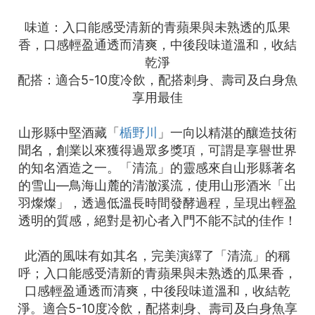
味道：入口能感受清新的青蘋果與未熟透的瓜果
香，口感輕盈通透而清爽，中後段味道溫和，收結
乾淨
配搭：適合5-10度冷飲，配搭刺身、壽司及白身魚
享用最佳
山形縣中堅酒藏「
楯野川
」一向以精湛的釀造技術
聞名，創業以來獲得過眾多獎項，可謂是享譽世界
的知名酒造之一。「清流」的靈感來自山形縣著名
的雪山––鳥海山麓的清澈溪流，使用山形酒米「出
羽燦燦」，透過低溫長時間發酵過程，呈現出輕盈
透明的質感，絕對是初心者入門不能不試的佳作！
此酒的風味有如其名，完美演繹了「清流」的稱
呼；入口能感受清新的青蘋果與未熟透的瓜果香，
口感輕盈通透而清爽，中後段味道溫和，收結乾
淨。適合5-10度冷飲，配搭刺身、壽司及白身魚享