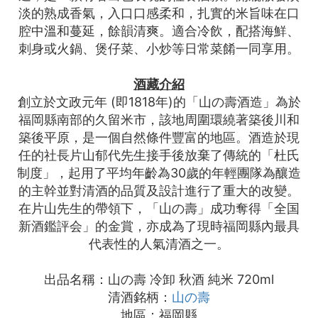
淡的熟成香氣，入口口感柔和，扎實的米旨味在口
腔中溫和蔓延，餘韻清爽。適合冷飲，配搭海鮮、
刺身或火鍋、煲仔菜、小炒等日常菜餚一同享用。
酒藏介紹
創立於文政元年 (即1818年)的「山の壽酒造」為於
福岡縣南部的久留米市，該地周圍環繞著築後川和
築後平原，是一個自然條件豐富的地區。酒造於現
任的社長片山郁代先生接手後放棄了傳統的「杜氏
制度」，起用了平均年齡為30歲的年輕團隊為釀造
的主幹並對清酒的品質及設計進行了重大的改變。
在片山先生的帶領下，「山の壽」成功奪得「全国
新酒鑑評会」的金賞，亦成為了現時福岡縣內最具
代表性的人氣清酒之一。
出品名稱：山の壽 冷卸 秋酒 純米 720ml
清酒銘柄：
山の壽
地區：福岡縣