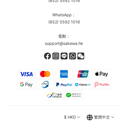
(852) 5592 1016
WhatsApp：
(852) 5592 1016
電郵：
support@sakewa.hk
$
HKD
繁體中文