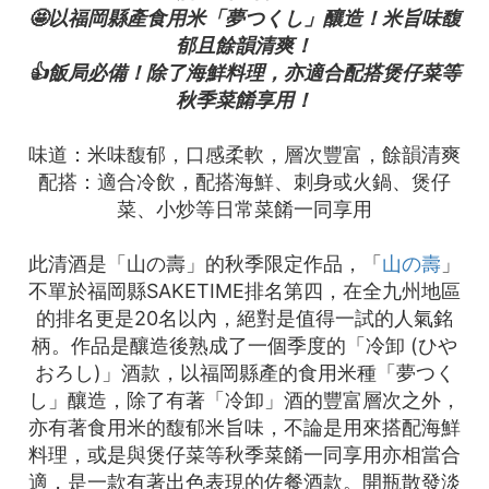
🤩以福岡縣產食用米「夢つくし」釀造！米旨味馥
郁且餘韻清爽！
👍飯局必備！除了海鮮料理，亦適合配搭煲仔菜等
秋季菜餚享用！
味道：米味馥郁，口感柔軟，層次豐富，餘韻清爽
配搭：適合冷飲，配搭海鮮、刺身或火鍋、煲仔
菜、小炒等日常菜餚一同享用
此清酒是「山の壽」的秋季限定作品，「
山の壽
」
不單於福岡縣SAKETIME排名第四，在全九州地區
的排名更是20名以內，絕對是值得一試的人氣銘
柄。作品是釀造後熟成了一個季度的「冷卸 (ひや
おろし)」酒款，以福岡縣產的食用米種「夢つく
し」釀造，除了有著「冷卸」酒的豐富層次之外，
亦有著食用米的馥郁米旨味，不論是用來搭配海鮮
料理，或是與煲仔菜等秋季菜餚一同享用亦相當合
適，是一款有著出色表現的佐餐酒款。開瓶散發淡