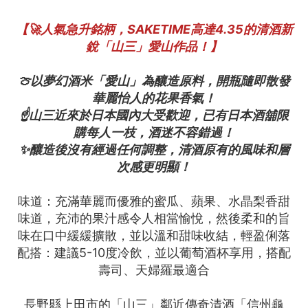
【🚀人氣急升銘柄，SAKETIME高達4.35的清酒新
銳「山三」愛山作品！】
🍈以夢幻酒米「愛山」為釀造原料，開瓶隨即散發
華麗怡人的花果香氣！
☝️山三近來於日本國內大受歡迎，已有日本酒舖限
購每人一枝，酒迷不容錯過！
✨釀造後沒有經過任何調整，清酒原有的風味和層
次感更明顯！
味道：充滿華麗而優雅的蜜瓜、蘋果、水晶梨香甜
味道，充沛的果汁感令人相當愉悅，然後柔和的旨
味在口中緩緩擴散，並以溫和甜味收結，輕盈俐落
配搭：建議5-10度冷飲，並以葡萄酒杯享用，搭配
壽司、天婦羅最適合
長野縣上田市的「山三」鄰近傳奇清酒「信州龜