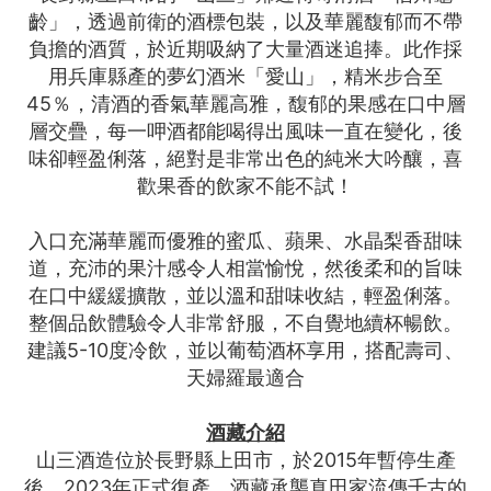
齡」，透過前衛的酒標包裝，以及華麗馥郁而不帶
負擔的酒質，於近期吸納了大量酒迷追捧。此作採
用兵庫縣產的夢幻酒米「愛山」，精米步合至
45％，清酒的香氣華麗高雅，馥郁的果感在口中層
層交疊，每一呷酒都能喝得出風味一直在變化，後
味卻輕盈俐落，絕對是非常出色的純米大吟釀，喜
歡果香的飲家不能不試！
入口充滿華麗而優雅的蜜瓜、蘋果、水晶梨香甜味
道，充沛的果汁感令人相當愉悅，然後柔和的旨味
在口中緩緩擴散，並以溫和甜味收結，輕盈俐落。
整個品飲體驗令人非常舒服，不自覺地續杯暢飲。
建議5-10度冷飲，並以葡萄酒杯享用，搭配壽司、
天婦羅最適合
酒藏介紹
山三酒造位於長野縣上田市，於2015年暫停生產
後，2023年正式復產。酒藏承襲真田家流傳千古的