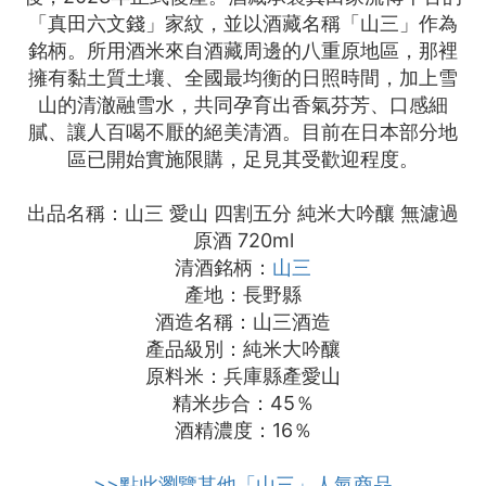
「真田六文錢」家紋，並以酒藏名稱「山三」作為
銘柄。所用酒米來自酒藏周邊的八重原地區，那裡
擁有黏土質土壤、全國最均衡的日照時間，加上雪
山的清澈融雪水，共同孕育出香氣芬芳、口感細
膩、讓人百喝不厭的絕美清酒。目前在日本部分地
區已開始實施限購，足見其受歡迎程度。
出品名稱：山三 愛山 四割五分 純米大吟釀 無濾過
原酒 720ml
清酒銘柄：
山三
產地：長野縣
酒造名稱：山三酒造
產品級別：純米大吟釀
原料米：兵庫縣產愛山
精米步合：45％
酒精濃度：16％
>>點此瀏覽其他「山三」人氣商品