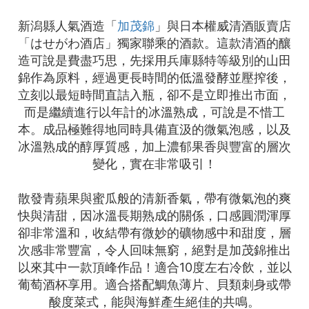
新潟縣人氣酒造「
加茂錦
」與日本權威清酒販賣店
「はせがわ酒店」獨家聯乘的酒款。這款清酒的釀
造可說是費盡巧思，先採用兵庫縣特等級別的山田
錦作為原料，經過更長時間的低溫發酵並壓搾後，
立刻以最短時間直詰入瓶，卻不是立即推出市面，
而是繼續進行以年計的冰溫熟成，可說是不惜工
本。成品極難得地同時具備直汲的微氣泡感，以及
冰溫熟成的醇厚質感，加上濃郁果香與豐富的層次
變化，實在非常吸引！
散發青蘋果與蜜瓜般的清新香氣，帶有微氣泡的爽
快與清甜，因冰溫長期熟成的關係，口感圓潤渾厚
卻非常溫和，收結帶有微妙的礦物感中和甜度，層
次感非常豐富，令人回味無窮，絕對是加茂錦推出
以來其中一款頂峰作品！適合10度左右冷飲，並以
葡萄酒杯享用。適合搭配鯛魚薄片、貝類刺身或帶
酸度菜式，能與海鮮產生絕佳的共鳴。