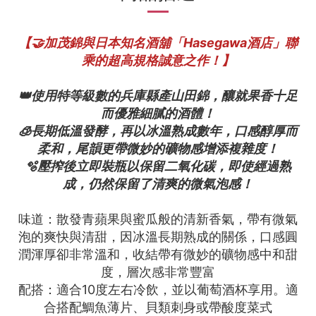
【🤝加茂錦與日本知名酒舖「Hasegawa酒店」聯
乘的超高規格誠意之作！】
👑使用特等級數的兵庫縣產山田錦，釀就果香十足
而優雅細膩的酒體！
🧊長期低溫發酵，再以冰溫熟成數年，口感醇厚而
柔和，尾韻更帶微妙的礦物感增添複雜度！
🫧壓搾後立即裝瓶以保留二氧化碳，即使經過熟
成，仍然保留了清爽的微氣泡感！
味道：散發青蘋果與蜜瓜般的清新香氣，帶有微氣
泡的爽快與清甜，因冰溫長期熟成的關係，口感圓
潤渾厚卻非常溫和，收結帶有微妙的礦物感中和甜
度，層次感非常豐富
配搭：適合10度左右冷飲，並以葡萄酒杯享用。適
合搭配鯛魚薄片、貝類刺身或帶酸度菜式